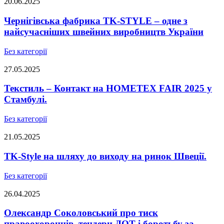
20.06.2025
Чернігівська фабрика TK-STYLE – одне з
найсучасніших швейних виробництв України
Без категорії
27.05.2025
Текстиль – Контакт на HOMETEX FAIR 2025 у
Стамбулі.
Без категорії
21.05.2025
TK-Style на шляху до виходу на ринок Швеції.
Без категорії
26.04.2025
Олександр Соколовський про тиск
правоохоронців, тендери ДОТ і боротьбу за