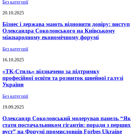
Без категорії
20.10.2025
Бізнес і держава мають відновити довіру: виступ
Олександра Соколовського на Київському
міжнародному економічному форумі
Без категорії
16.10.2025
«ТК-Стиль» відзначено за підтримку
професійної освіти та розвиток швейної галузі
України
Без категорії
19.09.2025
Олександр Соколовський модерував панель “Як
стати постачальником гігантів: поради з перших
вуст” на Форумі промисловців Forbes Ukraine