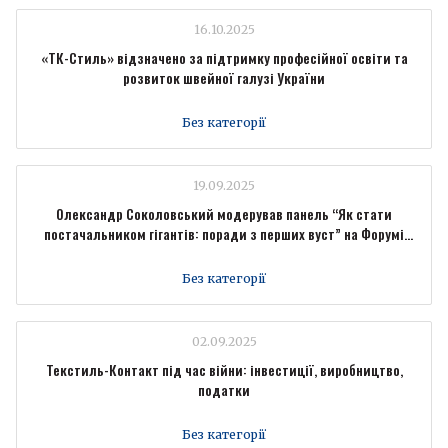
16.10.2025
«ТК-Стиль» відзначено за підтримку професійної освіти та
розвиток швейної галузі України
Без категорії
19.09.2025
Олександр Соколовський модерував панель “Як стати
постачальником гігантів: поради з перших вуст” на Форумі
промисловців Forbes Ukraine
Без категорії
02.09.2025
Текстиль-Контакт під час війни: інвестиції, виробництво,
податки
Без категорії