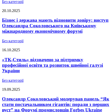
Без категорії
20.10.2025
Бізнес і держава мають відновити довіру: виступ
Олександра Соколовського на Київському
міжнародному економічному форумі
Без категорії
16.10.2025
«ТК-Стиль» відзначено за підтримку
професійної освіти та розвиток швейної галузі
України
Без категорії
19.09.2025
Олександр Соколовський модерував панель “Як
стати постачальником гігантів: поради з перших
вуст” на Форумі промисловців Forbes Ukraine