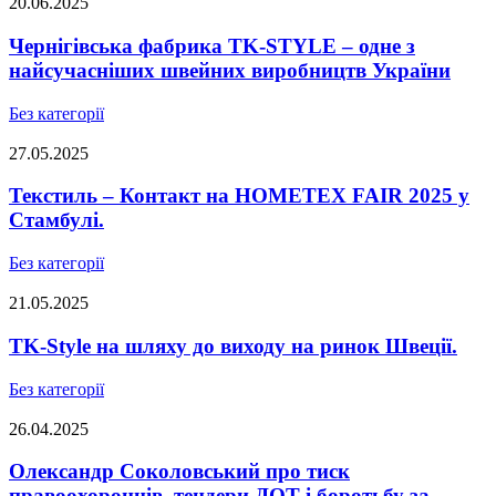
20.06.2025
Чернігівська фабрика TK-STYLE – одне з
найсучасніших швейних виробництв України
Без категорії
27.05.2025
Текстиль – Контакт на HOMETEX FAIR 2025 у
Стамбулі.
Без категорії
21.05.2025
TK-Style на шляху до виходу на ринок Швеції.
Без категорії
26.04.2025
Олександр Соколовський про тиск
правоохоронців, тендери ДОТ і боротьбу за