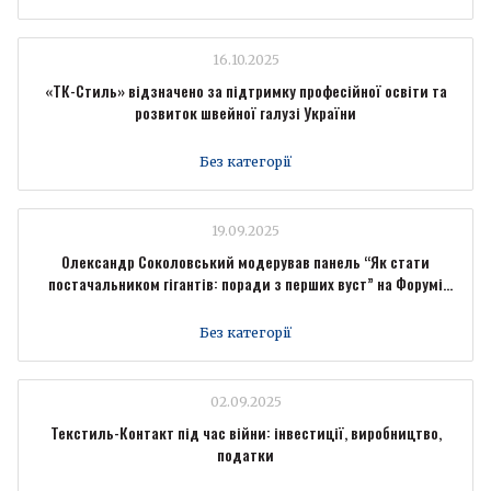
16.10.2025
«ТК-Стиль» відзначено за підтримку професійної освіти та
розвиток швейної галузі України
Без категорії
19.09.2025
Олександр Соколовський модерував панель “Як стати
постачальником гігантів: поради з перших вуст” на Форумі
промисловців Forbes Ukraine
Без категорії
02.09.2025
Текстиль-Контакт під час війни: інвестиції, виробництво,
податки