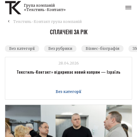
Група компаній
«Текстиль-Контакт»
Текстиль-Контакт група компаній
СПЛАЧЕНІ ЗА РІК
Без категорії
Без рубрики
Бізнес-біографія
ЗМ
28.04.2026
Текстиль-Контакт» відкриває новий напрям — Ізраїль
Без категорії