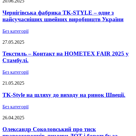
20.06.2025
Чернігівська фабрика TK-STYLE – одне з
найсучасніших швейних виробництв України
Без категорії
27.05.2025
Текстиль – Контакт на HOMETEX FAIR 2025 у
Стамбулі.
Без категорії
21.05.2025
TK-Style на шляху до виходу на ринок Швеції.
Без категорії
26.04.2025
Олександр Соколовський про тиск
правоохоронців, тендери ДОТ і боротьбу за