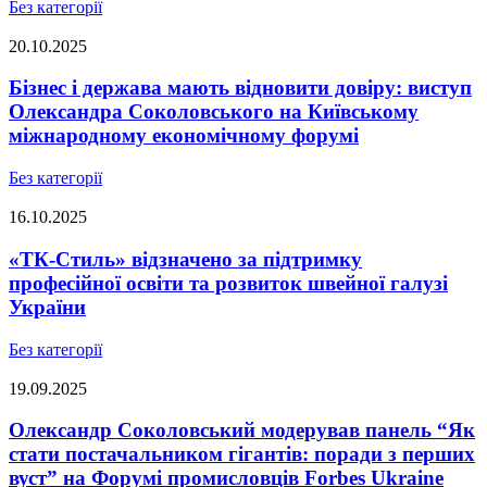
Без категорії
20.10.2025
Бізнес і держава мають відновити довіру: виступ
Олександра Соколовського на Київському
міжнародному економічному форумі
Без категорії
16.10.2025
«ТК-Стиль» відзначено за підтримку
професійної освіти та розвиток швейної галузі
України
Без категорії
19.09.2025
Олександр Соколовський модерував панель “Як
стати постачальником гігантів: поради з перших
вуст” на Форумі промисловців Forbes Ukraine