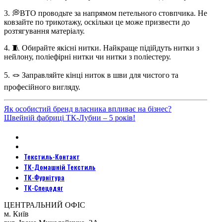
3.
💭
ВТО проводьте за напрямом петельного стовпчика. Не
ковзайте по трикотажу, оскільки це може призвести до
розтягування матеріалу.
4.
🧵
Обирайте якісні нитки. Найкраще підійдуть нитки з
нейлону, поліефірні нитки чи нитки з поліестеру.
5.
🪢
Заправляйте кінці ниток в шви для чистого та
професійного вигляду.
Як особистий бренд власника впливає на бізнес?
Швейній фабриці ТК-Лубни – 5 років!
Текстиль-Контакт
ТК-Домашній Текстиль
ТК-Фурнітура
ТК-Спецодяг
ЦЕНТРАЛЬНИЙ ОФІС
м. Київ