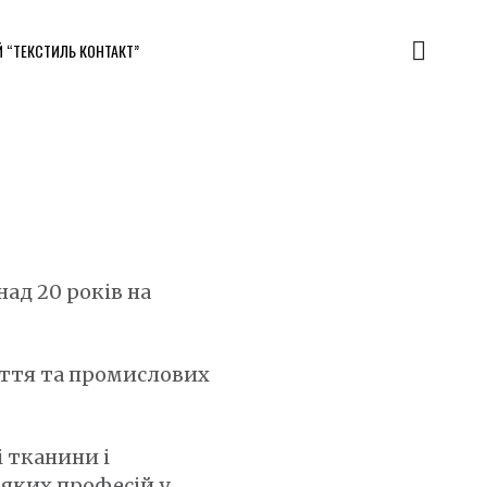
Й “ТЕКСТИЛЬ КОНТАКТ”
над 20 років на
уття та промислових
і тканини і
яких професій у