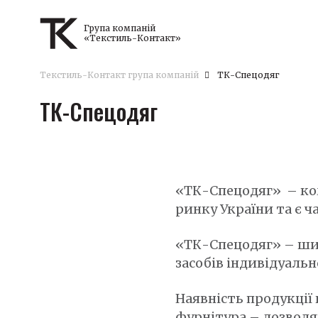
Група компаній
«Текстиль-Контакт»
Текстиль-Контакт група компаній
ТК-Спецодяг
ТК-Спецодяг
«ТК-Спецодяг»
– ко
ринку України та є 
«ТК-Спецодяг» – шир
засобів індивідуальн
Наявність продукції н
фурнітура – дозволя