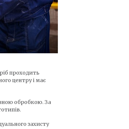
иріб проходить
ого центру і має
зною обробкою. За
готипів.
дуального захисту