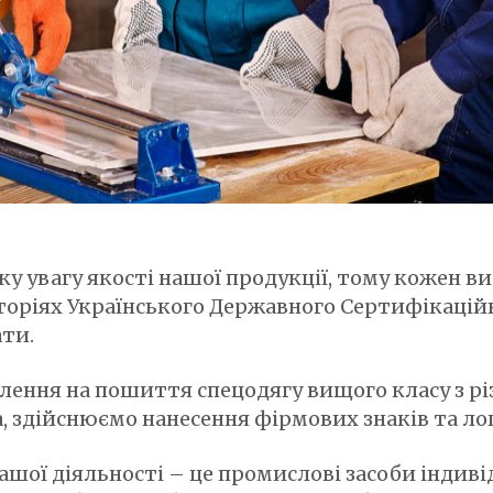
у увагу якості нашої продукції, тому кожен в
торіях Українського Державного Сертифікаційн
ати.
ення на пошиття спецодягу вищого класу з рі
 здійснюємо нанесення фірмових знаків та ло
шої діяльності – це промислові засоби індиві