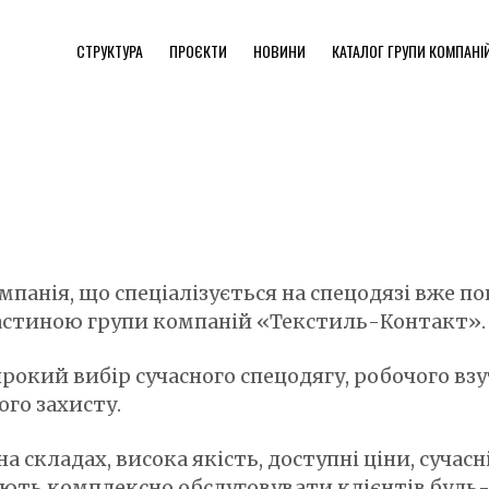
СТРУКТУРА
ПРОЄКТИ
НОВИНИ
КАТАЛОГ ГРУПИ КОМПАНІ
мпанія, що спеціалізується на спецодязі вже по
частиною групи компаній «Текстиль-Контакт».
окий вибір сучасного спецодягу, робочого вз
ого захисту.
а складах, висока якість, доступні ціни, сучасн
ють комплексно обслуговувати клієнтів будь-