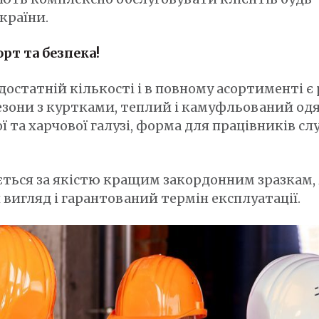
країни.
рт та безпека!
 достатній кількості і в повному асортименті є
езони з куртками, теплий і камуфльований одяг
 та харчової галузі, форма для працівників с
ється за якістю кращим закордонним зразкам, 
вигляд і гарантований термін експлуатації.