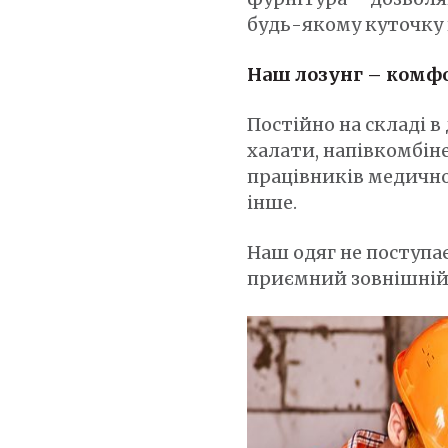
будь-якому куточку 
Наш лозунг – комфо
Постійно на складі в
халати, напівкомбін
працівників медичної
інше.
Наш одяг не поступа
приємний зовнішній 