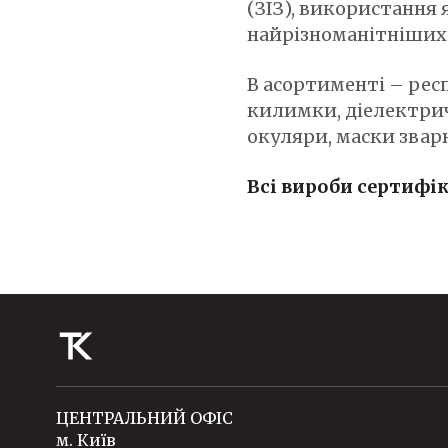
(ЗІЗ), використання
найрізноманітніших 
В асортименті – респ
килимки, діелектрич
окуляри, маски звар
Всі вироби сертифік
ЦЕНТРАЛЬНИЙ ОФІС
м. Київ