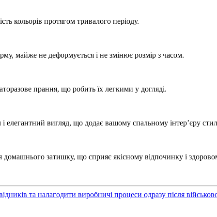
ість кольорів протягом тривалого періоду.
рму, майже не деформується і не змінює розмір з часом.
торазове прання, що робить їх легкими у догляді.
і елегантний вигляд, що додає вашому спальному інтер’єру стил
тя домашнього затишку, що сприяє якісному відпочинку і здорово
ідників та налагодити виробничі процеси одразу після військов