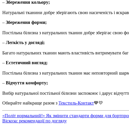
–
Збереження кольору;
Натуральні тканини добре зберігають свою насиченість і яскрав
–
Збереження форми;
Постільна білизна з натуральних тканин добре зберігає свою фо
–
Легкість у догляді;
Багато натуральних тканин мають властивість витримувати бага
–
Естетичний вигляд;
Постільна білизна з натуральних тканин має неповторний шарм 
–
Відчуття комфорту;
Вибір натуральної постільної білизни заспокоює і дарує відчут
Обирайте найкраще разом з
Текстиль-Контакт
💙💛
«Політ нормальний!» Як змінити стандарти форми для бортпров
Віскоза: рекомендації по догляду