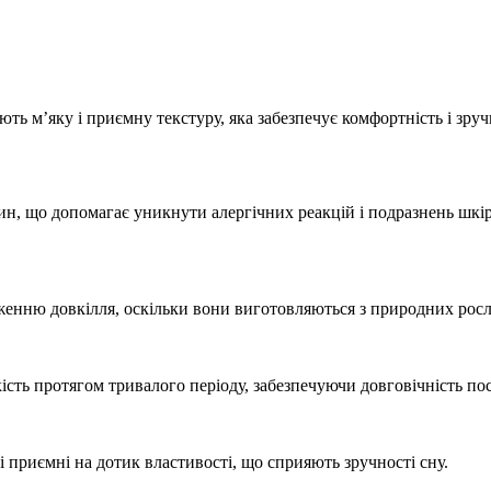
ають м’яку і приємну текстуру, яка забезпечує комфортність і зр
ин, що допомагає уникнути алергічних реакцій і подразнень шкі
еженню довкілля, оскільки вони виготовляються з природних рос
ість протягом тривалого періоду, забезпечуючи довговічність пос
і приємні на дотик властивості, що сприяють зручності сну.