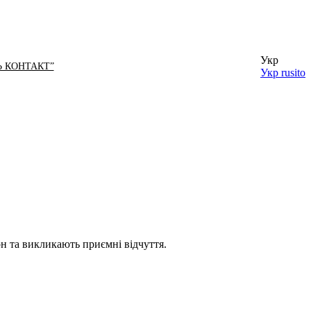
Укр
Ь КОНТАКТ”
Укр
rusito
он та викликають приємні відчуття.