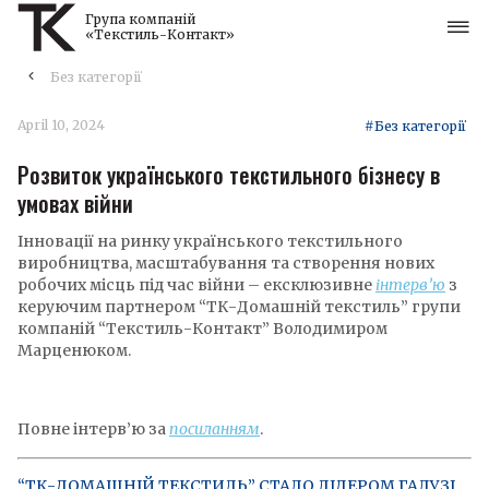
Група компаній
«Текстиль-Контакт»
Без категорії
April 10, 2024
#Без категорії
Розвиток українського текстильного бізнесу в
умовах війни
Інновації на ринку українського текстильного
виробництва, масштабування та створення нових
робочих місць під час війни – ексклюзивне
інтерв’ю
з
керуючим партнером “ТК-Домашній текстиль” групи
компаній “Текстиль-Контакт” Володимиром
Марценюком.
Повне інтерв’ю за
посиланням
.
“ТК-ДОМАШНІЙ ТЕКСТИЛЬ” СТАЛО ЛІДЕРОМ ГАЛУЗІ