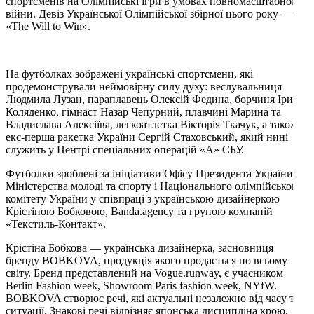
спортсменів на Олімпійські ігри в умовах повномасштабної
війни. Девіз Української Олімпійської збірної цього року —
«The Will to Win».
На футболках зображені українські спортсмени, які
продемонстрували неймовірну силу духу: веслувальниця
Людмила Лузан, параплавець Олексій Федина, борчиня Ірина
Коляденко, гімнаст Назар Чепурний, плавчині Марина та
Владислава Алексіїва, легкоатлетка Вікторія Ткачук, а також
екс-перша ракетка України Сергій Стаховський, який нині
служить у Центрі спеціальних операцій «А» СБУ.
Футболки зроблені за ініціативи Офісу Президента України,
Міністерства молоді та спорту і Національного олімпійського
комітету України у співпраці з українською дизайнеркою
Крістіною Бобковою, Banda.agency та групою компаній
«Текстиль-Контакт».
Крістіна Бобкова — українська дизайнерка, засновниця
бренду BOBKOVA, продукція якого продається по всьому
світу. Бренд представлений на Vogue.runway, є учасником
Berlin Fashion week, Showroom Paris fashion week, NYfW.
BOBKOVA створює речі, які актуальні незалежно від часу та
ситуації. Знакові речі відрізняє японська дисципліна крою.