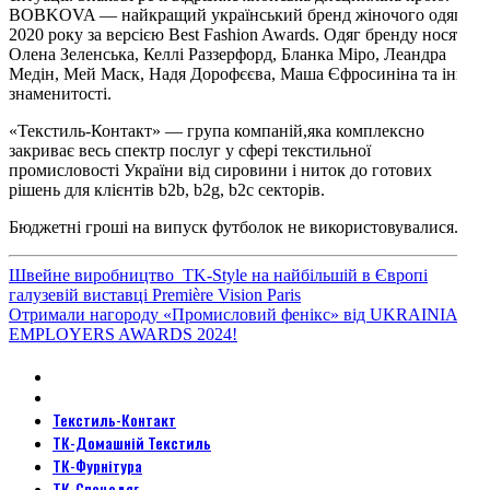
BOBKOVA — найкращий український бренд жіночого одягу
2020 року за версією Best Fashion Awards. Одяг бренду носять
Олена Зеленська, Келлі Раззерфорд, Бланка Міро, Леандра
Медін, Мей Маск, Надя Дорофєєва, Маша Єфросиніна та інші
знаменитості.
«Текстиль-Контакт» — група компаній,яка комплексно
закриває весь спектр послуг у сфері текстильної
промисловості України від сировини і ниток до готових
рішень для клієнтів b2b, b2g, b2c секторів.
Бюджетні гроші на випуск футболок не використовувалися.
Швейне виробництво TK-Style на найбільшій в Європі
галузевій виставці Première Vision Paris
Отримали нагороду «Промисловий фенікс» від UKRAINIAN
EMPLOYERS AWARDS 2024!
Текстиль-Контакт
ТК-Домашній Текстиль
ТК-Фурнітура
ТК-Спецодяг