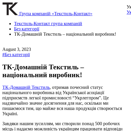
У
У
Група компаній «Текстиль-Контакт»
Текстиль-Контакт група компаній
Без категорії
ТК-Домашній Текстиль – національний виробник!
August 3, 2023
#Без категорії
ТК-Домашній Текстиль –
національний виробник!
ТК-Домашній Текстиль
, отримав почесний статус
національного виробника від Української асоціації
підприємств легкої промисловості “Укрлегпром”. Це
надзвичайно значне досягнення для нас, оскільки ми
пишаємося тим, що майже вся наша продукція створюється в
Україні.
Завдяки нашим зусиллям, ми створили понад 500 робочих
місць і надаємо можливість українцям працювати відповідно