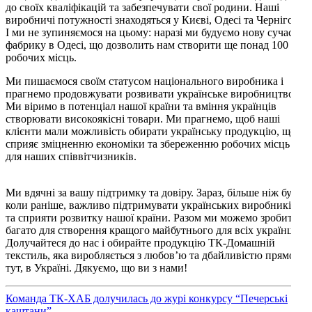
до своїх кваліфікацій та забезпечувати свої родини. Наші
виробничі потужності знаходяться у Києві, Одесі та Чернігові.
І ми не зупиняємося на цьому: наразі ми будуємо нову сучасну
фабрику в Одесі, що дозволить нам створити ще понад 100
робочих місць.
Ми пишаємося своїм статусом національного виробника і
прагнемо продовжувати розвивати українське виробництво.
Ми віримо в потенціал нашої країни та вміння українців
створювати високоякісні товари. Ми прагнемо, щоб наші
клієнти мали можливість обирати українську продукцію, що
сприяє зміцненню економіки та збереженню робочих місць
для наших співвітчизників.
Ми вдячні за вашу підтримку та довіру. Зараз, більше ніж будь-
коли раніше, важливо підтримувати українських виробників
та сприяти розвитку нашої країни. Разом ми можемо зробити
багато для створення кращого майбутнього для всіх українців.
Долучайтеся до нас і обирайте продукцію ТК-Домашній
текстиль, яка виробляється з любов’ю та дбайливістю прямо
тут, в Україні. Дякуємо, що ви з нами!
Команда ТК-ХАБ долучилась до журі конкурсу “Печерські
каштани”