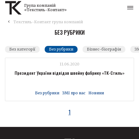
Група компаній
«Текстиль-Контакт»
Текстиль-Контакт група компаній
БЕЗ РУБРИКИ
Без категорії
Без рубрики
Бізнес-біографія
ЗМ
11.06.2020
Президент України відвідав швейну фабрику «ТК-Стиль»
Без рубрики
ЗМІ про нас
Новини
1