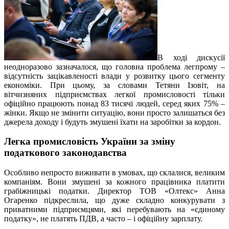
В ході дискусії
неодноразово зазначалося, що головна проблема легпрому –
відсутність зацікавленості влади у розвитку цього сегменту
економіки. При цьому, за словами Тетяни Ізовіт, на
вітчизняних підприємствах легкої промисловості тільки
офіційно працюють понад 83 тисячі людей, серед яких 75% –
жінки. Якщо не змінити ситуацію, вони просто залишаться без
джерела доходу і будуть змушені їхати на заробітки за кордон.
Легка промисловість України за зміну
податкового законодавства
Особливо непросто виживати в умовах, що склалися, великим
компаніям. Вони змушені за кожного працівника платити
грабіжницькі податки. Директор ТОВ «Олтекс» Анна
Огаренко підкреслила, що дуже складно конкурувати з
приватними підприємцями, які перебувають на «єдиному
податку», не платять ПДВ, а часто – і офіційну зарплату.