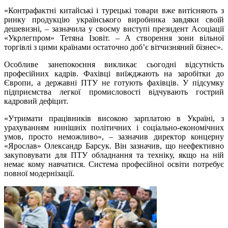
«Контрафактні китайські і турецькі товари вже витісняють з
ринку продукцію українського виробника завдяки своїй
дешевизні, – зазначила у своєму виступі президент Асоціації
«Укрлегпром» Тетяна Ізовіт. – А створення зони вільної
торгівлі з цими країнами остаточно доб’є вітчизняний бізнес».
Особливе занепокоєння викликає сьогодні відсутність
професійних кадрів. Фахівці виїжджають на заробітки до
Європи, а державні ПТУ не готують фахівців. У підсумку
підприємства легкої промисловості відчувають гострий
кадровий дефіцит.
«Утримати працівників високою зарплатою в Україні, з
урахуванням нинішніх політичних і соціально-економічних
умов, просто неможливо», – зазначив директор концерну
«Ярослав» Олександр Барсук. Він зазначив, що неефективно
закуповувати для ПТУ обладнання та техніку, якщо на ній
немає кому навчатися. Система професійної освіти потребує
повної модернізації.