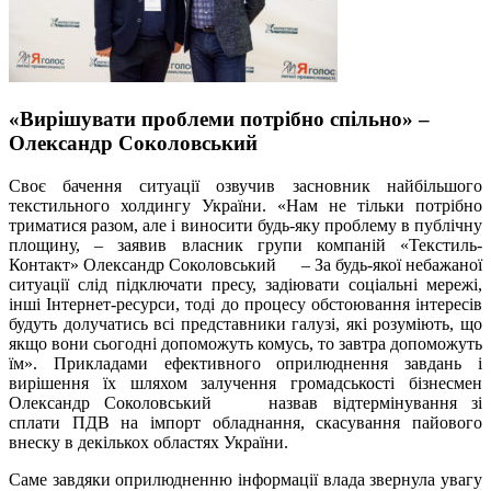
«Вирішувати проблеми потрібно спільно» –
Олександр Соколовський
Своє бачення ситуації озвучив засновник найбільшого
текстильного холдингу України. «Нам не тільки потрібно
триматися разом, але і виносити будь-яку проблему в публічну
площину, – заявив власник групи компаній «Текстиль-
Контакт» Олександр Соколовський
– За будь-якої небажаної
тендер
ситуації слід підключати пресу, задіювати соціальні мережі,
інші Інтернет-ресурси, тоді до процесу обстоювання інтересів
будуть долучатись всі представники галузі, які розуміють, що
якщо вони сьогодні допоможуть комусь, то завтра допоможуть
їм». Прикладами ефективного оприлюднення завдань і
вирішення їх шляхом залучення громадськості бізнесмен
Олександр Соколовський
назвав відтермінування зі
ТК-Групп
сплати ПДВ на імпорт обладнання, скасування пайового
внеску в декількох областях України.
Саме завдяки оприлюдненню інформації влада звернула увагу