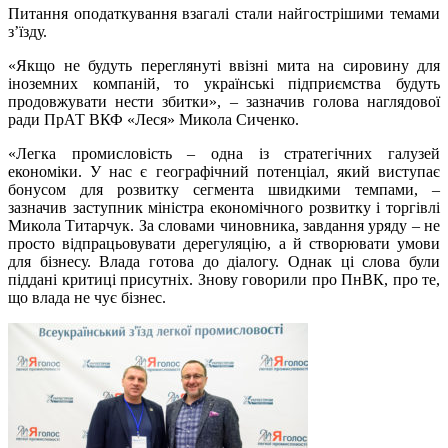
Питання оподаткування взагалі стали найгострішими темами
з’їзду.
«Якщо не будуть переглянуті ввізні мита на сировину для
іноземних компаній, то українські підприємства будуть
продовжувати нести збитки», – зазначив голова наглядової
ради ПрАТ ВКФ «Леся» Микола Сиченко.
«Легка промисловість – одна із стратегічних галузей
економіки. У нас є географічний потенціал, який виступає
бонусом для розвитку сегмента швидкими темпами, –
зазначив заступник міністра економічного розвитку і торгівлі
Микола Титарчук. За словами чиновника, завдання уряду – не
просто відпрацьовувати дерегуляцію, а й створювати умови
для бізнесу. Влада готова до діалогу. Однак ці слова були
піддані критиці присутніх. Знову говорили про ПнВК, про те,
що влада не чує бізнес.