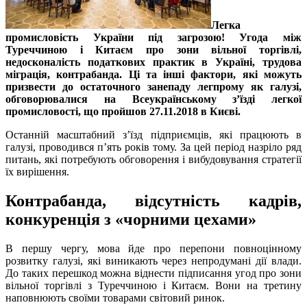
Легка
промисловість України під загрозою! Угода між
Туреччиною і Китаєм про зони вільної торгівлі,
недосконалість податкових практик в Україні, трудова
міграція, контрабанда. Ці та інші фактори, які можуть
призвести до остаточного занепаду легпрому як галузі,
обговорювалися на Всеукраїнському з’їзді легкої
промисловості, що пройшов 27.11.2018 в Києві.
Останній масштабний з’їзд підприємців, які працюють в
галузі, проводився п’ять років тому. За цей період назріло ряд
питань, які потребують обговорення і вибудовування стратегії
їх вирішення.
Контрабанда, відсутність кадрів,
конкуренція з «чорними цехами»
В першу чергу, мова йде про перепони повноцінному
розвитку галузі, які виникають через непродумані дії влади.
До таких перешкод можна віднести підписання угод про зони
вільної торгівлі з Туреччиною і Китаєм. Вони на третину
наповнюють своїми товарами світовий ринок.