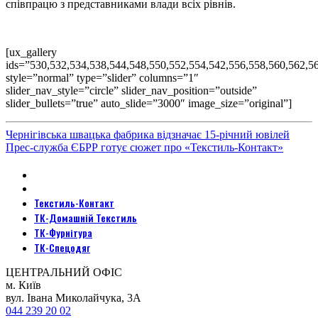
співпрацю з представниками влади всіх рівнів.
[ux_gallery
ids=”530,532,534,538,544,548,550,552,554,542,556,558,560,562,5
style=”normal” type=”slider” columns=”1″
slider_nav_style=”circle” slider_nav_position=”outside”
slider_bullets=”true” auto_slide=”3000″ image_size=”original”]
Чернігівська швацька фабрика відзначає 15-річний ювілей
Прес-служба ЄБРР готує сюжет про «Текстиль-Контакт»
Текстиль-Контакт
ТК-Домашній Текстиль
ТК-Фурнітура
ТК-Спецодяг
ЦЕНТРАЛЬНИЙ ОФІС
м. Київ
вул. Івана Миколайчука, 3А
044 239 20 02