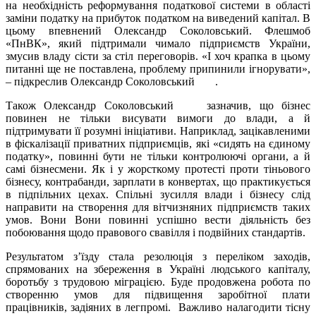
на необхідність реформування податкової системи в області
заміни податку на прибуток податком на виведений капітал. В
цьому впевнений Олександр Соколовський. Флешмоб
«ПнВК», який підтримали чимало підприємств України,
змусив владу сісти за стіл переговорів. «І хоч крапка в цьому
питанні ще не поставлена, проблему припинили ігнорувати»,
– підкреслив Олександр Соколовський
.
ТК-Групп
Також Олександр Соколовський
зазначив, що бізнес
ТК-Групп
повинен не тільки висувати вимоги до влади, а й
підтримувати її розумні ініціативи. Наприклад, зацікавленими
в фіскалізації приватних підприємців, які «сидять на єдиному
податку», повинні бути не тільки контролюючі органи, а й
самі бізнесмени. Як і у жорсткому протесті проти тіньового
бізнесу, контрабанди, зарплати в конвертах, що практикується
в підпільних цехах. Спільні зусилля влади і бізнесу слід
направити на створення для вітчизняних підприємств таких
умов. Вони Вони повинні успішно вести діяльність без
побоювання щодо правового свавілля і подвійних стандартів.
Результатом з’їзду стала резолюція з переліком заходів,
спрямованих на збереження в Україні людського капіталу,
боротьбу з трудовою міграцією. Буде продовжена робота по
створенню умов для підвищення заробітної плати
працівників, задіяних в легпромі. Важливо налагодити тісну