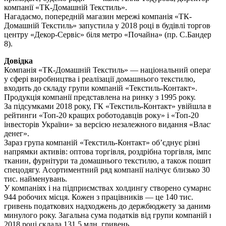
компанії «ТК-Домашній Текстиль».
Нагадаємо, попередній магазин мережі компанія «ТК-
Домашній Текстиль» запустила у 2018 році в будівлі торгового
центру «Декор-Сервіс» біля метро «Почайна» (пр. С.Бандери,
8).
Довідка
Компанія «ТК-Домашній Текстиль» — національний оператор
у сфері виробництва і реалізації домашнього текстилю,
входить до складу групи компаній «Текстиль-Контакт».
Продукція компанії представлена ​​на ринку з 1995 року.
За підсумками 2018 року, ГК «Текстиль-Контакт» увійшла в
рейтинги «Топ-20 кращих роботодавців року» і «Топ-20
інвесторів України» за версією незалежного видання «Власть
денег».
Зараз група компаній «Текстиль-Контакт» об’єднує різні
напрямки активів: оптова торгівля, роздрібна торгівля, імпорт
тканин, фурнітури та домашнього текстилю, а також пошиття
спецодягу. Асортиментний ряд компанії налічує близько 30
тис. найменувань.
У компаніях і на підприємствах холдингу створено сумарно
944 робочих місця. Кожен з працівників — це 140 тис.
гривень податкових надходжень до держбюджету за даними
минулого року. Загальна сума податків від групи компаній в
2018 році склала 131,5 млн. гривень.