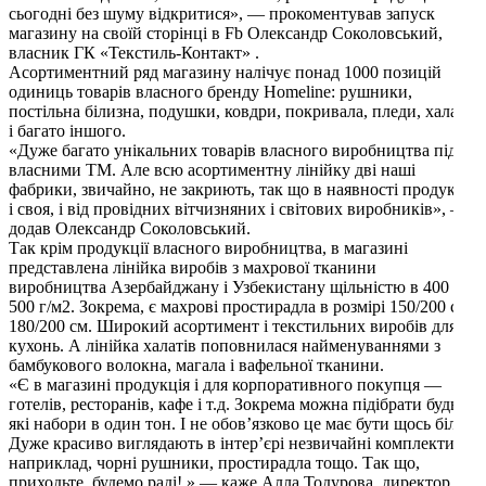
сьогодні без шуму відкритися», — прокоментував запуск
магазину на своїй сторінці в Fb Олександр Соколовський,
власник ГК «Текстиль-Контакт» .
Асортиментний ряд магазину налічує понад 1000 позицій
одиниць товарів власного бренду Homeline: рушники,
постільна білизна, подушки, ковдри, покривала, пледи, халати
і багато іншого.
«Дуже багато унікальних товарів власного виробництва під
власними ТМ. Але всю асортиментну лінійку дві наші
фабрики, звичайно, не закриють, так що в наявності продукція
і своя, і від провідних вітчизняних і світових виробників», —
додав Олександр Соколовський.
Так крім продукції власного виробництва, в магазині
представлена ​​лінійка виробів з махрової тканини
виробництва Азербайджану і Узбекистану щільністю в 400 і
500 г/м2. Зокрема, є махрові простирадла в розмірі 150/200 см і
180/200 см. Широкий асортимент і текстильних виробів для
кухонь. А лінійка халатів поповнилася найменуваннями з
бамбукового волокна, магала і вафельної тканини.
«Є в магазині продукція і для корпоративного покупця —
готелів, ресторанів, кафе і т.д. Зокрема можна підібрати будь-
які набори в один тон. І не обов’язково це має бути щось біле.
Дуже красиво виглядають в інтер’єрі незвичайні комплекти,
наприклад, чорні рушники, простирадла тощо. Так що,
приходьте, будемо раді! » — каже Алла Тодурова, директор