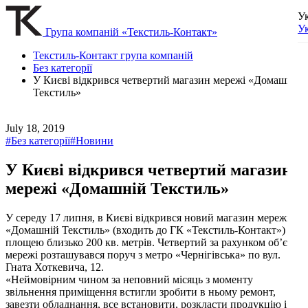
У
У
Група компаній «Текстиль-Контакт»
Текстиль-Контакт група компаній
Без категорії
У Києві відкрився четвертий магазин мережі «Домашній
Текстиль»
July 18, 2019
#Без категорії
#Новини
У Києві відкрився четвертий магазин
мережі «Домашній Текстиль»
У середу 17 липня, в Києві відкрився новий магазин мережі
«Домашній Текстиль» (входить до ГК «Текстиль-Контакт»)
площею близько 200 кв. метрів. Четвертий за рахунком об’єкт
мережі розташувався поруч з метро «Чернігівська» по вул.
Гната Хоткевича, 12.
«Неймовірним чином за неповний місяць з моменту
звільнення приміщення встигли зробити в ньому ремонт,
завезти обладнання, все встановити, розкласти продукцію і