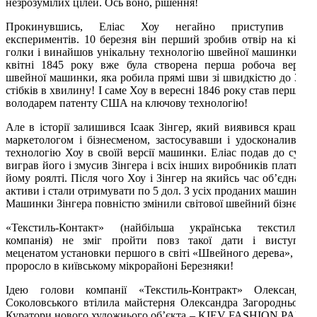
незрозумілих цілей. Ось воно, рішення!
Прокинувшись, Еліас Хоу негайно приступив до
експериментів. 10 березня він перший зробив отвір на кінці
голки і винайшов унікальну технологію швейної машинки. У
квітні 1845 року вже була створена перша робоча версія
швейної машинки, яка робила прямі шви зі швидкістю до 300
стібків в хвилину! І саме Хоу в вересні 1846 року став першим
володарем патенту США на ключову технологію!
Але в історії залишився Ісаак Зінгер, який виявився кращим
маркетологом і бізнесменом, застосувавши і удосконаливши
технологію Хоу в своїй версії машинки. Еліас подав до суду,
виграв його і змусив Зінгера і всіх інших виробників платити
йому роялті. Після чого Хоу і Зінгер на якийсь час об’єднали
активи і стали отримувати по 5 дол. З усіх проданих машинок.
Машинки Зінгера повністю змінили світової швейний бізнес.
«Текстиль-Контакт» (найбільша українська текстильна
компанія) не зміг пройти повз такої дати і виступив
меценатом установки першого в світі «Швейного дерева», яке
проросло в київському мікрорайоні Березняки!
Ідею голови компанії «Текстиль-Контракт» Олександра
Соколовського втілила майстерня Олександра Загороднього.
Куратори нового художнього об’єкта – KIEV FASHION PARK