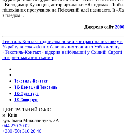
і Володимир Кузнєцов, автор арт-лавки «Як вдома». Любителі
пішохідних прогулянок на Пейзажній алеї називають її «Лавка
з пледом».
Джерело сайт
2000.ua
Текстиль-Контакт підписала новий контракт на поставку в
Україну високоякісних бавовняних тканин з Узбекистану
«Текстиль-Контакт» відкрив найбільший у Східній Європі
інтернет-магазин тканин
Текстиль-Контакт
ТК-Домашній Текстиль
ТК-Фурнітура
ТК-Спецодяг
ЦЕНТРАЛЬНИЙ ОФІС
м. Київ
вул. Івана Миколайчука, 3А
044 239 20 02
+380 (50) 310 26 46