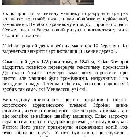
Якщо присісти за швейну машинку і прокрутити три рази її
коліщатко, то в найближчі дні вам обов’язково надійде вигідне
замовлення. Ну, або в крайньому випадку – просто пощастить.
Схоже, що незабаром новий ритуал приживеться у жителів
столиці і її гостей.
У Міжнародний день швейних машинок 10 березня в Києві
відбудеться відкриття арт-інсталяції «Швейне дерево».
Саме в цей день 172 роки тому, в 1845-м, Еліас Хоу зробив
відкриття, повністю перевернула текстильну промисловість.
До нього багато інженери намагалися спростити процес
шиття, але машини були громіздкими, незручними і часто
виходили з ладу. Легенда свідчить, що своє відкриття Хоу
зробив так само, як і Менделєєв, уві сні.
Винахіднику приснилося, що він потрапив в полон до
жорстокого африканського племені. Збройні дивними
списами дикуни оточили його, кожен кричав і вимагав, щоб
він негайно винайшов швейну машинку. Еліас загрожувала
страшна смерть, і він судорожно розумів, як йому врятуватися.
Раптом його увагу привернули наконечники копій, якими
було озброєне плем’я. У них був отвір, що служило для