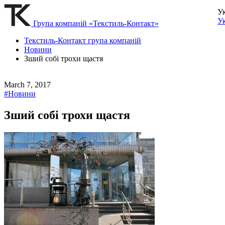
У
У
Група компаній «Текстиль-Контакт»
Текстиль-Контакт група компаній
Новини
Зший собі трохи щастя
March 7, 2017
#Новини
Зший собі трохи щастя