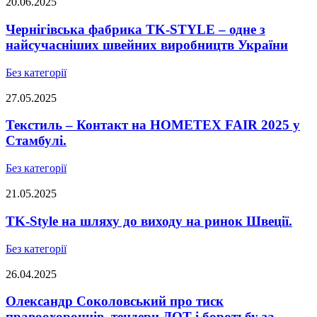
20.06.2025
Чернігівська фабрика TK-STYLE – одне з
найсучасніших швейних виробництв України
Без категорії
27.05.2025
Текстиль – Контакт на HOMETEX FAIR 2025 у
Стамбулі.
Без категорії
21.05.2025
TK-Style на шляху до виходу на ринок Швеції.
Без категорії
26.04.2025
Олександр Соколовський про тиск
правоохоронців, тендери ДОТ і боротьбу за