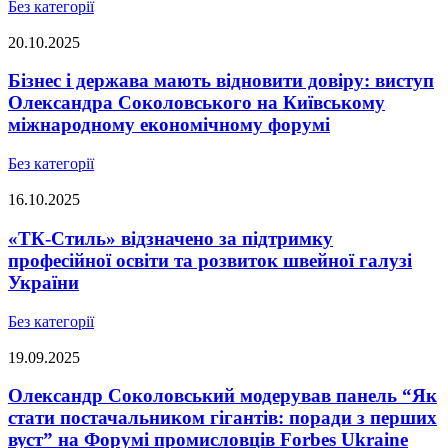
Без категорії
20.10.2025
Бізнес і держава мають відновити довіру: виступ
Олександра Соколовського на Київському
міжнародному економічному форумі
Без категорії
16.10.2025
«ТК-Стиль» відзначено за підтримку
професійної освіти та розвиток швейної галузі
України
Без категорії
19.09.2025
Олександр Соколовський модерував панель “Як
стати постачальником гігантів: поради з перших
вуст” на Форумі промисловців Forbes Ukraine