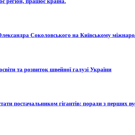
 регіон, працює країна.
п Олександра Соколовського на Київському міжнар
освіти та розвиток швейної галузі України
ати постачальником гігантів: поради з перших ву