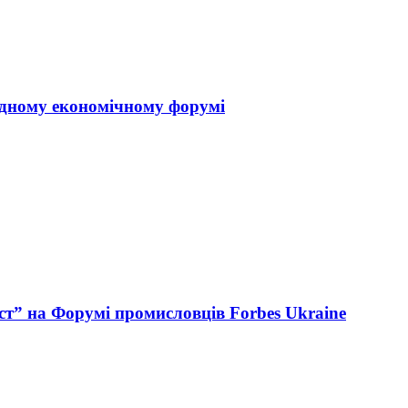
одному економічному форумі
ст” на Форумі промисловців Forbes Ukraine