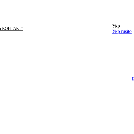
Укр
Ь КОНТАКТ”
Укр
rusito
Б