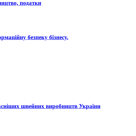
бництво, податки
рмаційну безпеку бізнесу.
асніших швейних виробництв України