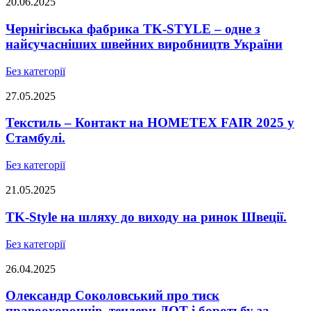
20.06.2025
Чернігівська фабрика TK-STYLE – одне з
найсучасніших швейних виробництв України
Без категорії
27.05.2025
Текстиль – Контакт на HOMETEX FAIR 2025 у
Стамбулі.
Без категорії
21.05.2025
TK-Style на шляху до виходу на ринок Швеції.
Без категорії
26.04.2025
Олександр Соколовський про тиск
правоохоронців, тендери ДОТ і боротьбу за