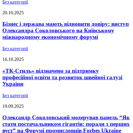
Без категорії
20.10.2025
Бізнес і держава мають відновити довіру: виступ
Олександра Соколовського на Київському
міжнародному економічному форумі
Без категорії
16.10.2025
«ТК-Стиль» відзначено за підтримку
професійної освіти та розвиток швейної галузі
України
Без категорії
19.09.2025
Олександр Соколовський модерував панель “Як
стати постачальником гігантів: поради з перших
вуст” на Форумі промисловців Forbes Ukraine