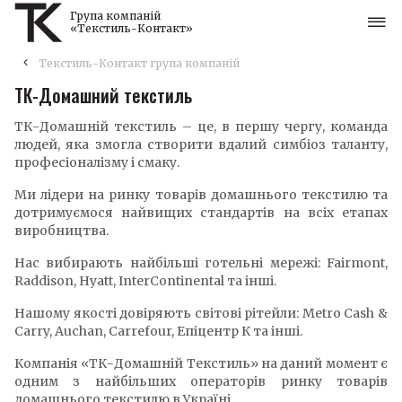
Група компаній
«Текстиль-Контакт»
Текстиль-Контакт група компаній
ТК-Домашний текстиль
ТК-Домашній текстиль – це, в першу чергу, команда
людей, яка змогла створити вдалий симбіоз таланту,
професіоналізму і смаку.
Ми лідери на ринку товарів домашнього текстилю та
дотримуємося найвищих стандартів на всіх етапах
виробництва.
Нас вибирають найбільші готельні мережі: Fairmont,
Raddison, Hyatt, InterContinental та інші.
Нашому якості довіряють світові рітейли: Metro Cash &
Carry, Auchan, Carrefour, Епіцентр К та інші.
Компанія «ТК-Домашній Текстиль» на даний момент є
одним з найбільших операторів ринку товарів
домашнього текстилю в Україні.