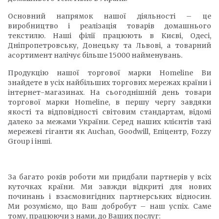
Основний напрямок нашої діяльності – це
виробництво і реалізація товарів домашнього
текстилю. Наші філії працюють в Києві, Одесі,
Дніпропетровську, Донецьку та Львові, а товарний
асортимент налічує більше 15000 найменувань.
Продукцію нашої торгової марки Homeline Ви
знайдете в усіх найбільших торгових мережах країни і
інтернет-магазинах. На сьогоднішній день товари
торгової марки Homeline, в першу чергу завдяки
якості та відповідності світовим стандартам, відомі
далеко за межами України. Серед наших клієнтів такі
мережеві гіганти як Auchan, Goodwill, Епіцентр, Fozzy
Group і інші.
За багато років роботи ми придбали партнерів у всіх
куточках країни. Ми завжди відкриті для нових
починань і взаємовигідних партнерських відносин.
Ми розуміємо, що Ваш добробут – наш успіх. Саме
тому, працюючи з нами, до Ваших послуг: