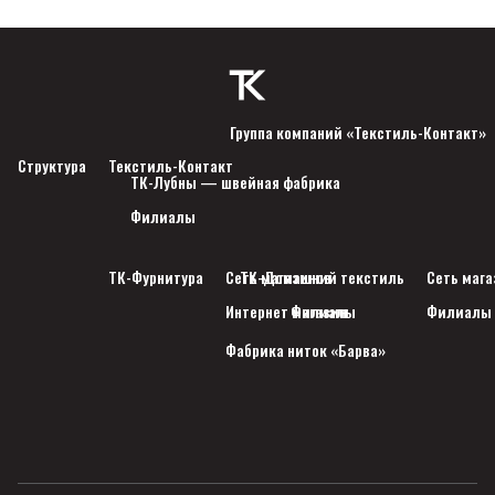
Группа компаний «Текстиль-Контакт»
Структура
Текстиль-Контакт
ТК-Лубны — швейная фабрика
Филиалы
ТК-Фурнитура
Сеть магазинов
ТК-Домашний текстиль
Сеть мага
Интернет магазин
Филиалы
Филиалы
Фабрика ниток «Барва»