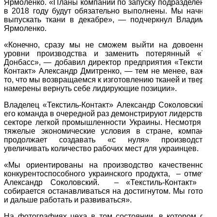
Ярмоленко. «Планы компании по запуску подразделения
в 2018 году будут обязательно выполнены. Мы начнем
выпускать ткани в декабре», — подчеркнул Владимир
Ярмоленко.
«Конечно, сразу мы не сможем выйти на довоенные
уровни производства и заменить потерянный «ТК-
Донбасс», — добавил директор предприятия «Текстиль-
Контакт» Александр Дмитренко, — тем не менее, важно
то, что мы возвращаемся к изготовлению тканей и твердо
намерены вернуть себе лидирующие позиции».
Владелец «Текстиль-Контакт» Александр Соколовский и
его команда в очередной раз демонстрируют лидерство в
секторе легкой промышленности Украины. Несмотря на
тяжелые экономические условия в стране, компания
продолжает создавать «с нуля» производства,
увеличивать количество рабочих мест для украинцев.
«Мы ориентированы на производство качественного,
конкурентоспособного украинского продукта, – отметил
Александр Соколовский. – «Текстиль-Контакт» не
собирается останавливаться на достигнутом. Мы готовы
и дальше работать и развиваться».
На фотографиях цеха в том состоянии, в котором они