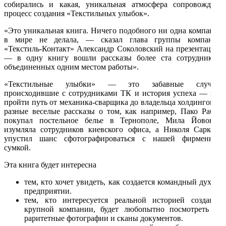
собирались и какая, уникальная атмосфера сопровождала
процесс создания «Текстильных улыбок».
«Это уникальная книга. Ничего подобного ни одна компания
в мире не делала, — сказал глава группы компаний
«Текстиль-Контакт» Александр Соколовский на презентации,
— в одну книгу вошли рассказы более ста сотрудников,
объединенных одним местом работы».
«Текстильные улыбки» — это забавные случаи,
происходившие с сотрудниками ТК и история успеха — как
пройти путь от механика-сварщика до владельца холдингом и
разные веселые рассказы о том, как например, Пако Рабан
покупал постельное белье в Тернополе, Мила Йовович
изумляла сотрудников киевского офиса, а Николя Саркози
упустил шанс сфотографироваться с нашей фирменной
сумкой.
Эта книга будет интересна
тем, кто хочет увидеть, как создается командный дух на
предприятии.
тем, кто интересуется реальной историей создания
крупной компании, будет любопытно посмотреть на
раритетные фотографии и сканы документов.