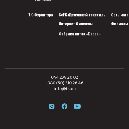
ТК-Фурнитура
Сеть магазинов
ТК-Домашний текстиль
Сеть мага
Интернет магазин
Филиалы
Филиалы
Фабрика ниток «Барва»
044 239 20 02
+380 (50) 310 26 46
info@tk.ua