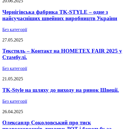
20.06.2025
Чернігівська фабрика TK-STYLE – одне з
найсучасніших швейних виробництв України
Без категорії
27.05.2025
Текстиль – Контакт на HOMETEX FAIR 2025 у
Стамбулі.
Без категорії
21.05.2025
TK-Style на шляху до виходу на ринок Швеції.
Без категорії
26.04.2025
Олександр Соколовський про тиск
правоохоронців, тендери ДОТ і боротьбу за