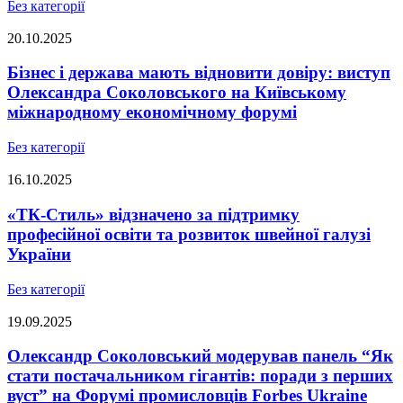
Без категорії
20.10.2025
Бізнес і держава мають відновити довіру: виступ
Олександра Соколовського на Київському
міжнародному економічному форумі
Без категорії
16.10.2025
«ТК-Стиль» відзначено за підтримку
професійної освіти та розвиток швейної галузі
України
Без категорії
19.09.2025
Олександр Соколовський модерував панель “Як
стати постачальником гігантів: поради з перших
вуст” на Форумі промисловців Forbes Ukraine