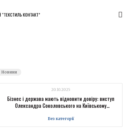
Й “ТЕКСТИЛЬ КОНТАКТ”
Новини
20.10.2025
Бізнес і держава мають відновити довіру: виступ
Олександра Соколовського на Київському
міжнародному економічному форумі
Без категорії