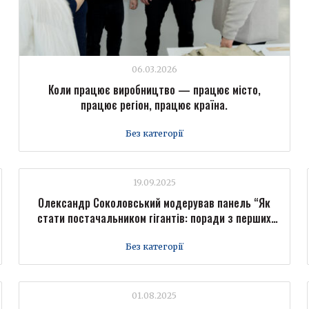
06.03.2026
Коли працює виробництво — працює місто,
працює регіон, працює країна.
Без категорії
19.09.2025
Олександр Соколовський модерував панель “Як
стати постачальником гігантів: поради з перших
вуст” на Форумі промисловців Forbes Ukraine
Без категорії
01.08.2025