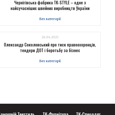
Чернігівська фабрика TK-STYLE – одне з
найсучасніших швейних виробництв України
Без категорії
26.04.2025
Олександр Соколовський про тиск правоохоронців,
тендери ДОТ і боротьбу за бізнес
Без категорії
омашній Текстиль
ТК-Фурнітура
ТК-Спецодяг