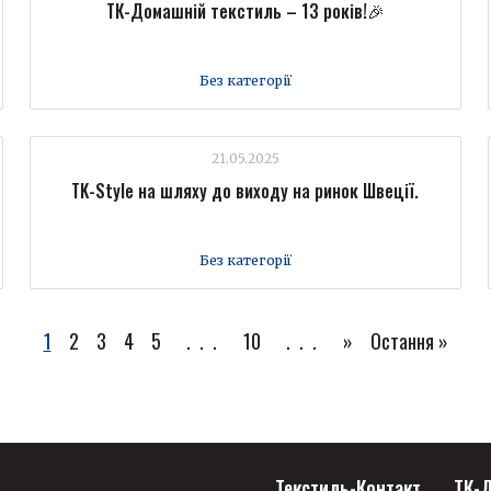
ТК-Домашній текстиль – 13 років!🎉
Без категорії
21.05.2025
TK-Style на шляху до виходу на ринок Швеції.
Без категорії
1
2
3
4
5
...
10
...
»
Остання »
Текстиль-Контакт
ТК-Д