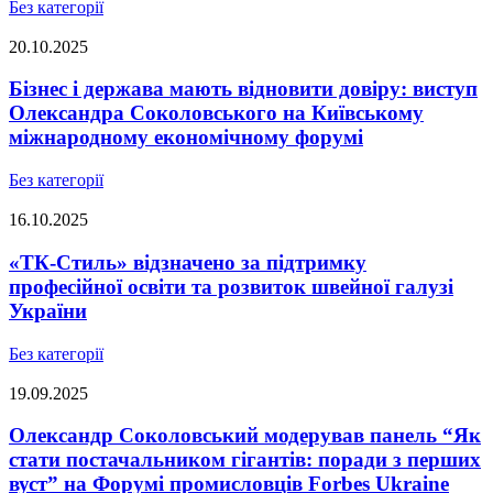
Без категорії
20.10.2025
Бізнес і держава мають відновити довіру: виступ
Олександра Соколовського на Київському
міжнародному економічному форумі
Без категорії
16.10.2025
«ТК-Стиль» відзначено за підтримку
професійної освіти та розвиток швейної галузі
України
Без категорії
19.09.2025
Олександр Соколовський модерував панель “Як
стати постачальником гігантів: поради з перших
вуст” на Форумі промисловців Forbes Ukraine