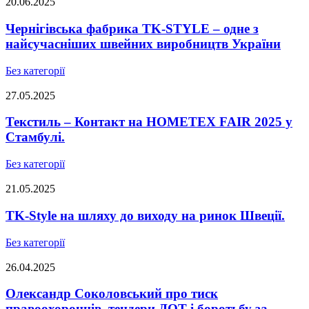
20.06.2025
Чернігівська фабрика TK-STYLE – одне з
найсучасніших швейних виробництв України
Без категорії
27.05.2025
Текстиль – Контакт на HOMETEX FAIR 2025 у
Стамбулі.
Без категорії
21.05.2025
TK-Style на шляху до виходу на ринок Швеції.
Без категорії
26.04.2025
Олександр Соколовський про тиск
правоохоронців, тендери ДОТ і боротьбу за