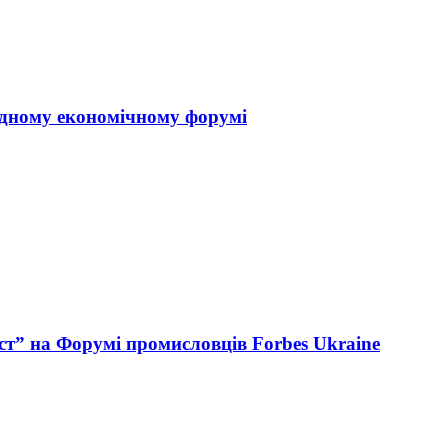
одному економічному форумі
ст” на Форумі промисловців Forbes Ukraine