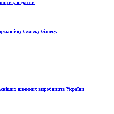
бництво, податки
рмаційну безпеку бізнесу.
асніших швейних виробництв України