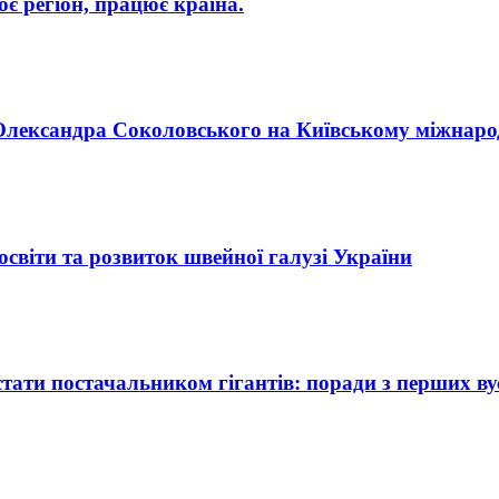
 регіон, працює країна.
п Олександра Соколовського на Київському міжнар
освіти та розвиток швейної галузі України
ати постачальником гігантів: поради з перших ву