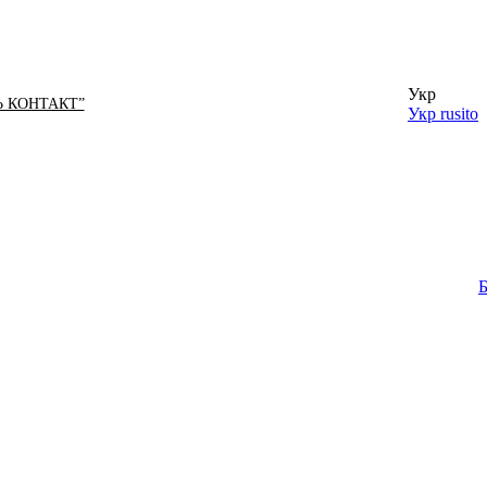
Укр
Ь КОНТАКТ”
Укр
rusito
Б