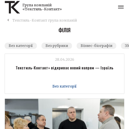
Група компаній
«Текстиль-Контакт»
Текстиль-Контакт група компаній
ФІЛІЯ
Без категорії
Без рубрики
Бізнес-біографія
ЗМ
28.04.2026
Текстиль-Контакт» відкриває новий напрям — Ізраїль
Без категорії