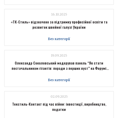
16.10.2025
«ТК-Стиль» відзначено за підтримку професійної освіти та
розвиток швейної галузі України
Без категорії
19.09.2025
Олександр Соколовський модерував панель “Як стати
постачальником гігантів: поради з перших вуст” на Форумі
промисловців Forbes Ukraine
Без категорії
02.09.2025
Текстиль-Контакт під час війни: інвестиції, виробництво,
податки