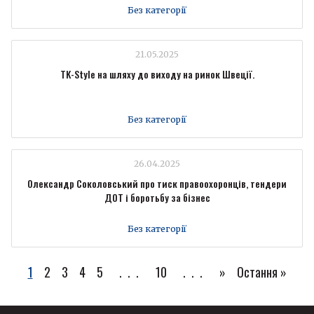
Без категорії
21.05.2025
TK-Style на шляху до виходу на ринок Швеції.
Без категорії
26.04.2025
Олександр Соколовський про тиск правоохоронців, тендери
ДОТ і боротьбу за бізнес
Без категорії
1
2
3
4
5
...
10
...
»
Остання »