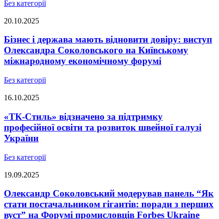
Без категорії
20.10.2025
Бізнес і держава мають відновити довіру: виступ
Олександра Соколовського на Київському
міжнародному економічному форумі
Без категорії
16.10.2025
«ТК-Стиль» відзначено за підтримку
професійної освіти та розвиток швейної галузі
України
Без категорії
19.09.2025
Олександр Соколовський модерував панель “Як
стати постачальником гігантів: поради з перших
вуст” на Форумі промисловців Forbes Ukraine