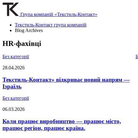
Група компаній «Текстиль-Контакт»
Текстиль-Контакт група компаній
Blog Archives
HR-фахівці
Без категорії
Б
28.04.2026
Текстиль-Контакт» відкриває новий напрям —
Ізраїль
Без категорії
06.03.2026
Коли працює виробництво — працює місто,
працює регіон, працює країна.