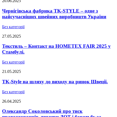
20.06.2025
Чернігівська фабрика TK-STYLE – одне з
найсучасніших швейних виробництв України
Без категорії
27.05.2025
Текстиль – Контакт на HOMETEX FAIR 2025 у
Стамбулі.
Без категорії
21.05.2025
TK-Style на шляху до виходу на ринок Швеції.
Без категорії
26.04.2025
Олександр Соколовський про тиск
правоохоронців, тендери ДОТ і боротьбу за