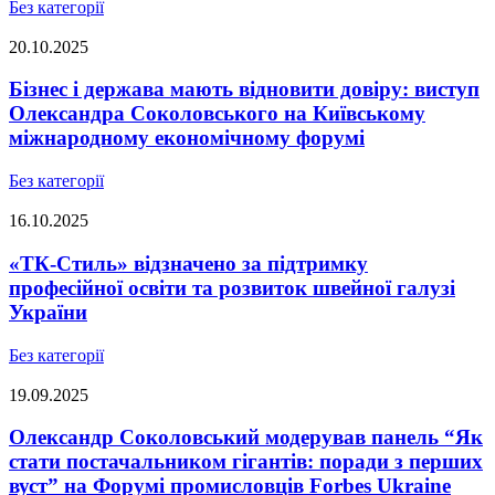
Без категорії
20.10.2025
Бізнес і держава мають відновити довіру: виступ
Олександра Соколовського на Київському
міжнародному економічному форумі
Без категорії
16.10.2025
«ТК-Стиль» відзначено за підтримку
професійної освіти та розвиток швейної галузі
України
Без категорії
19.09.2025
Олександр Соколовський модерував панель “Як
стати постачальником гігантів: поради з перших
вуст” на Форумі промисловців Forbes Ukraine