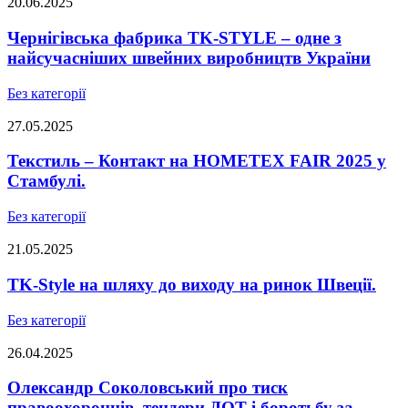
20.06.2025
Чернігівська фабрика TK-STYLE – одне з
найсучасніших швейних виробництв України
Без категорії
27.05.2025
Текстиль – Контакт на HOMETEX FAIR 2025 у
Стамбулі.
Без категорії
21.05.2025
TK-Style на шляху до виходу на ринок Швеції.
Без категорії
26.04.2025
Олександр Соколовський про тиск
правоохоронців, тендери ДОТ і боротьбу за