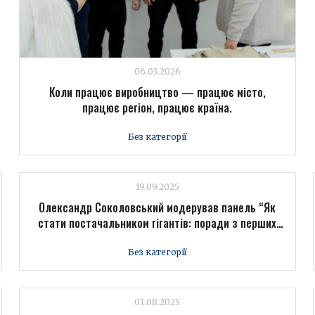
06.03.2026
Коли працює виробництво — працює місто,
працює регіон, працює країна.
Без категорії
19.09.2025
Олександр Соколовський модерував панель “Як
стати постачальником гігантів: поради з перших
вуст” на Форумі промисловців Forbes Ukraine
Без категорії
01.08.2025