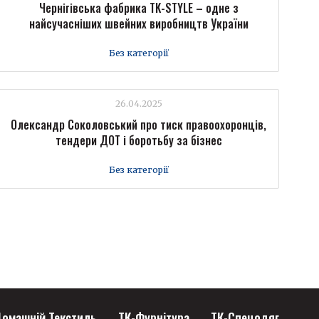
Чернігівська фабрика TK-STYLE – одне з
найсучасніших швейних виробництв України
Без категорії
26.04.2025
Олександр Соколовський про тиск правоохоронців,
тендери ДОТ і боротьбу за бізнес
Без категорії
омашній Текстиль
ТК-Фурнітура
ТК-Спецодяг