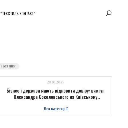
 “ТЕКСТИЛЬ КОНТАКТ”
Новини
20.10.2025
Бізнес і держава мають відновити довіру: виступ
Олександра Соколовського на Київському
міжнародному економічному форумі
Без категорії