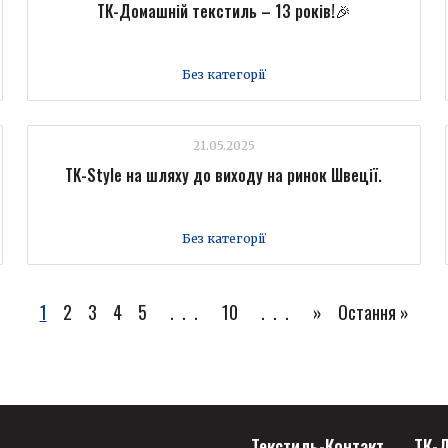
ТК-Домашній текстиль – 13 років!🎉
Без категорії
21.05.2025
TK-Style на шляху до виходу на ринок Швеції.
Без категорії
1
2
3
4
5
...
10
...
»
Остання »
Текстиль-Контакт
ТК-Д