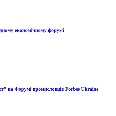
одному економічному форумі
ст” на Форумі промисловців Forbes Ukraine