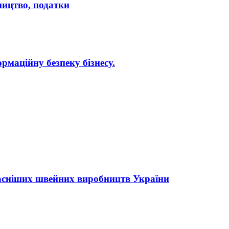
бництво, податки
рмаційну безпеку бізнесу.
асніших швейних виробництв України