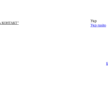
Укр
Ь КОНТАКТ”
Укр
rusito
Б