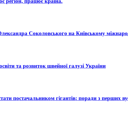
 регіон, працює країна.
п Олександра Соколовського на Київському міжнар
освіти та розвиток швейної галузі України
ати постачальником гігантів: поради з перших ву