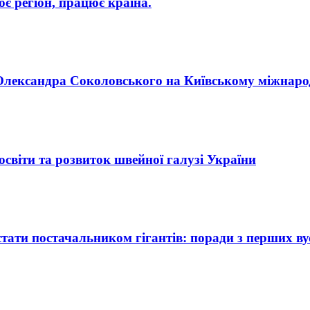
 регіон, працює країна.
п Олександра Соколовського на Київському міжнар
освіти та розвиток швейної галузі України
ати постачальником гігантів: поради з перших ву