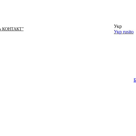
Укр
Ь КОНТАКТ”
Укр
rusito
Б