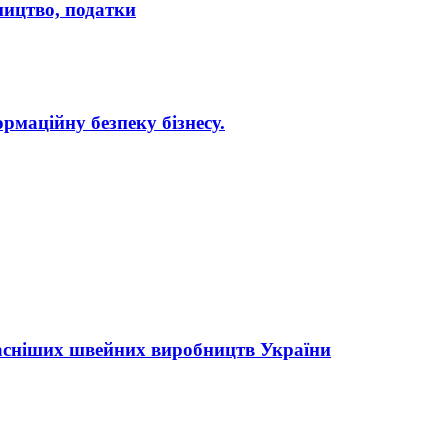
бництво, податки
рмаційну безпеку бізнесу.
асніших швейних виробництв України