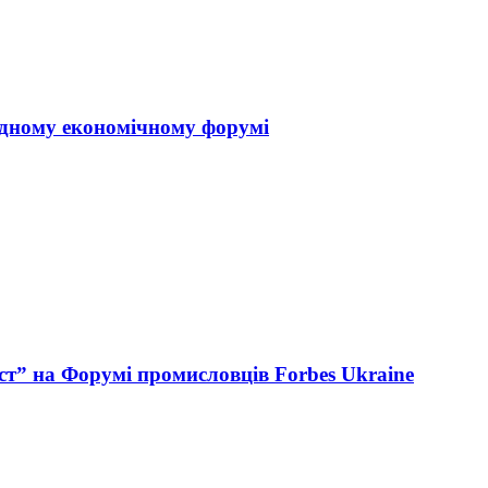
одному економічному форумі
ст” на Форумі промисловців Forbes Ukraine