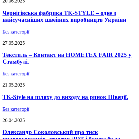
20.06.2025
Чернігівська фабрика TK-STYLE – одне з
найсучасніших швейних виробництв України
Без категорії
27.05.2025
Текстиль – Контакт на HOMETEX FAIR 2025 у
Стамбулі.
Без категорії
21.05.2025
TK-Style на шляху до виходу на ринок Швеції.
Без категорії
26.04.2025
Олександр Соколовський про тиск
правоохоронців, тендери ДОТ і боротьбу за