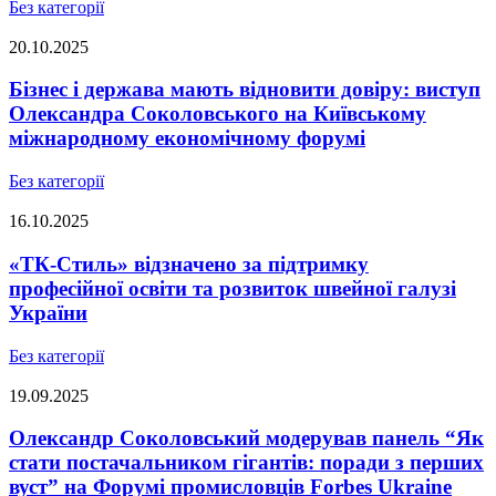
Без категорії
20.10.2025
Бізнес і держава мають відновити довіру: виступ
Олександра Соколовського на Київському
міжнародному економічному форумі
Без категорії
16.10.2025
«ТК-Стиль» відзначено за підтримку
професійної освіти та розвиток швейної галузі
України
Без категорії
19.09.2025
Олександр Соколовський модерував панель “Як
стати постачальником гігантів: поради з перших
вуст” на Форумі промисловців Forbes Ukraine