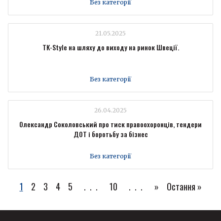
Без категорії
21.05.2025
TK-Style на шляху до виходу на ринок Швеції.
Без категорії
26.04.2025
Олександр Соколовський про тиск правоохоронців, тендери
ДОТ і боротьбу за бізнес
Без категорії
1
2
3
4
5
...
10
...
»
Остання »