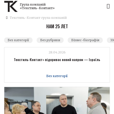
Група компаній
«Текстиль-Контакт»
Текстиль-Контакт група компаній
НАМ 25 ЛЕТ
Без категорії
Без рубрики
Бізнес-біографія
ЗМ
28.04.2026
Текстиль-Контакт» відкриває новий напрям — Ізраїль
Без категорії