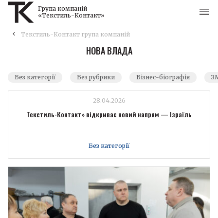
Група компаній
«Текстиль-Контакт»
Текстиль-Контакт група компаній
НОВА ВЛАДА
Без категорії
Без рубрики
Бізнес-біографія
ЗМ
28.04.2026
Текстиль-Контакт» відкриває новий напрям — Ізраїль
Без категорії