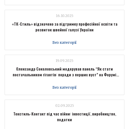
16.10.2025
«ТК-Стиль» відзначено за підтримку професійної освіти та
розвиток швейної галузі України
Без категорії
19.09.2025
Олександр Соколовський модерував панель “Як стати
постачальником гігантів: поради з перших вуст” на Форумі
промисловців Forbes Ukraine
Без категорії
02.09.2025
Текстиль-Контакт під час війни: інвестиції, виробництво,
податки