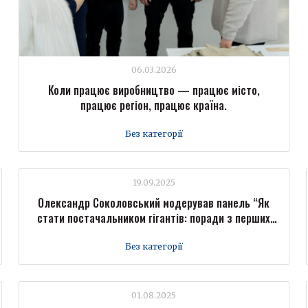
06.03.2026
Коли працює виробництво — працює місто,
працює регіон, працює країна.
Без категорії
19.09.2025
Олександр Соколовський модерував панель “Як
стати постачальником гігантів: поради з перших
вуст” на Форумі промисловців Forbes Ukraine
Без категорії
01.08.2025