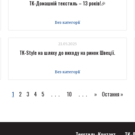
ТК-Домашній текстиль – 13 років!🎉
Без категорії
21.05.2025
TK-Style на шляху до виходу на ринок Швеції.
Без категорії
1
2
3
4
5
...
10
...
»
Остання »
Текстиль-Контакт
ТК-Д