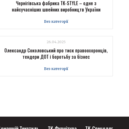
Чернігівська фабрика TK-STYLE – одне з
найсучасніших швейних виробництв України
Без категорії
26.04.2025
Олександр Соколовський про тиск правоохоронців,
тендери ДОТ і боротьбу за бізнес
Без категорії
омашній Текстиль
ТК-Фурнітура
ТК-Спецодяг