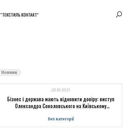
 “ТЕКСТИЛЬ КОНТАКТ”
Новини
20.10.2025
Бізнес і держава мають відновити довіру: виступ
Олександра Соколовського на Київському
міжнародному економічному форумі
Без категорії