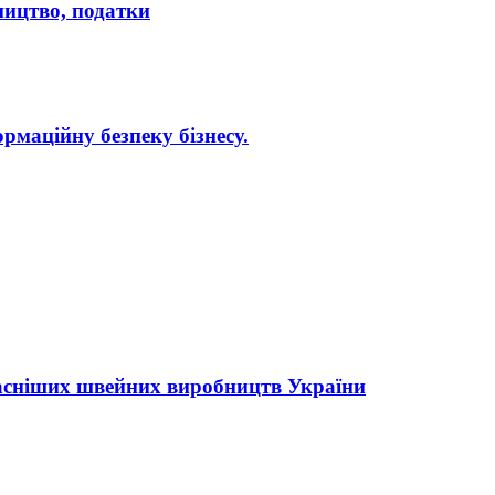
бництво, податки
рмаційну безпеку бізнесу.
асніших швейних виробництв України