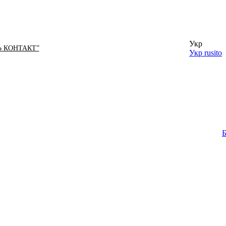
Укр
Ь КОНТАКТ”
Укр
rusito
Б