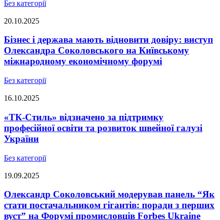
Без категорії
20.10.2025
Бізнес і держава мають відновити довіру: виступ
Олександра Соколовського на Київському
міжнародному економічному форумі
Без категорії
16.10.2025
«ТК-Стиль» відзначено за підтримку
професійної освіти та розвиток швейної галузі
України
Без категорії
19.09.2025
Олександр Соколовський модерував панель “Як
стати постачальником гігантів: поради з перших
вуст” на Форумі промисловців Forbes Ukraine