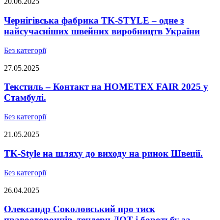
20.06.2025
Чернігівська фабрика TK-STYLE – одне з
найсучасніших швейних виробництв України
Без категорії
27.05.2025
Текстиль – Контакт на HOMETEX FAIR 2025 у
Стамбулі.
Без категорії
21.05.2025
TK-Style на шляху до виходу на ринок Швеції.
Без категорії
26.04.2025
Олександр Соколовський про тиск
правоохоронців, тендери ДОТ і боротьбу за