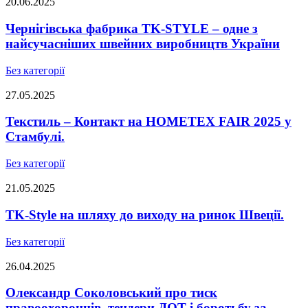
20.06.2025
Чернігівська фабрика TK-STYLE – одне з
найсучасніших швейних виробництв України
Без категорії
27.05.2025
Текстиль – Контакт на HOMETEX FAIR 2025 у
Стамбулі.
Без категорії
21.05.2025
TK-Style на шляху до виходу на ринок Швеції.
Без категорії
26.04.2025
Олександр Соколовський про тиск
правоохоронців, тендери ДОТ і боротьбу за