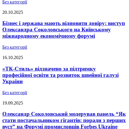
Без категорії
20.10.2025
Бізнес і держава мають відновити довіру: виступ
Олександра Соколовського на Київському
міжнародному економічному форумі
Без категорії
16.10.2025
«ТК-Стиль» відзначено за підтримку
професійної освіти та розвиток швейної галузі
України
Без категорії
19.09.2025
Олександр Соколовський модерував панель “Як
стати постачальником гігантів: поради з перших
вуст” на Форумі промисловців Forbes Ukraine