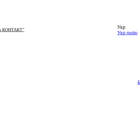
Укр
Ь КОНТАКТ”
Укр
rusito
Б