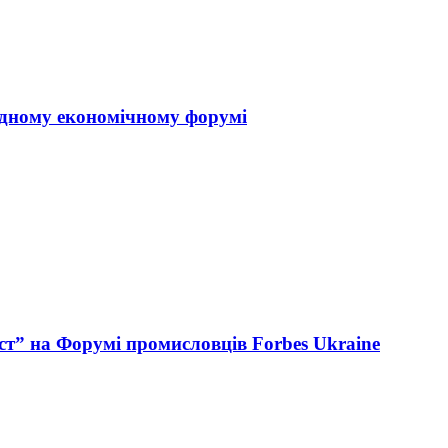
одному економічному форумі
ст” на Форумі промисловців Forbes Ukraine