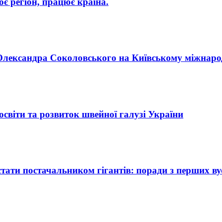
 регіон, працює країна.
п Олександра Соколовського на Київському міжнар
освіти та розвиток швейної галузі України
ати постачальником гігантів: поради з перших ву