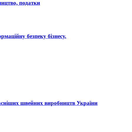
бництво, податки
рмаційну безпеку бізнесу.
асніших швейних виробництв України