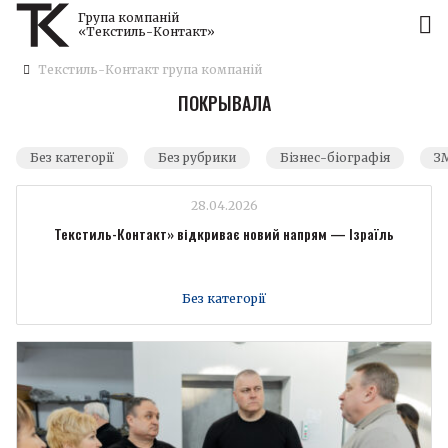
Група компаній
«Текстиль-Контакт»
Текстиль-Контакт група компаній
ПОКРЫВАЛА
Без категорії
Без рубрики
Бізнес-біографія
ЗМ
28.04.2026
Текстиль-Контакт» відкриває новий напрям — Ізраїль
Без категорії