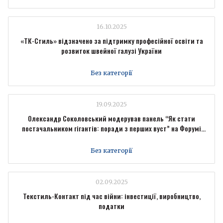
16.10.2025
«ТК-Стиль» відзначено за підтримку професійної освіти та
розвиток швейної галузі України
Без категорії
19.09.2025
Олександр Соколовський модерував панель “Як стати
постачальником гігантів: поради з перших вуст” на Форумі
промисловців Forbes Ukraine
Без категорії
02.09.2025
Текстиль-Контакт під час війни: інвестиції, виробництво,
податки