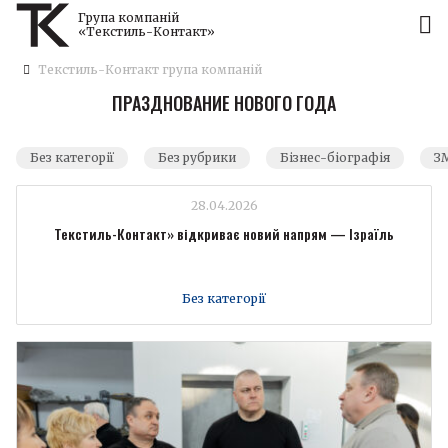
Група компаній
«Текстиль-Контакт»
Текстиль-Контакт група компаній
ПРАЗДНОВАНИЕ НОВОГО ГОДА
Без категорії
Без рубрики
Бізнес-біографія
ЗМ
28.04.2026
Текстиль-Контакт» відкриває новий напрям — Ізраїль
Без категорії