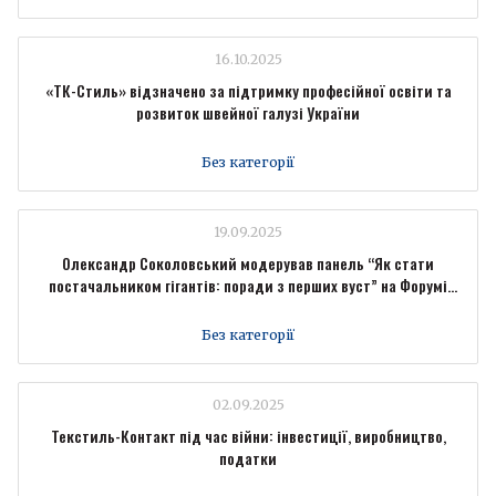
16.10.2025
«ТК-Стиль» відзначено за підтримку професійної освіти та
розвиток швейної галузі України
Без категорії
19.09.2025
Олександр Соколовський модерував панель “Як стати
постачальником гігантів: поради з перших вуст” на Форумі
промисловців Forbes Ukraine
Без категорії
02.09.2025
Текстиль-Контакт під час війни: інвестиції, виробництво,
податки