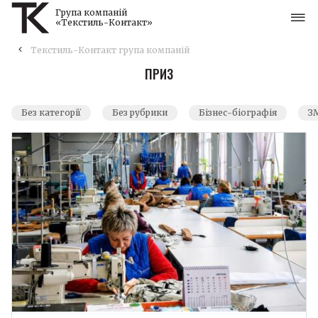
Група компаній
«Текстиль-Контакт»
Текстиль-Контакт група компаній
ПРИЗ
Без категорії
Без рубрики
Бізнес-біографія
ЗМ