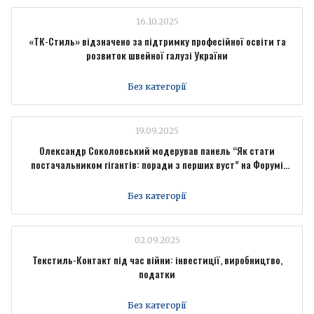
16.10.2025
«ТК-Стиль» відзначено за підтримку професійної освіти та
розвиток швейної галузі України
Без категорії
19.09.2025
Олександр Соколовський модерував панель “Як стати
постачальником гігантів: поради з перших вуст” на Форумі
промисловців Forbes Ukraine
Без категорії
02.09.2025
Текстиль-Контакт під час війни: інвестиції, виробництво,
податки
Без категорії