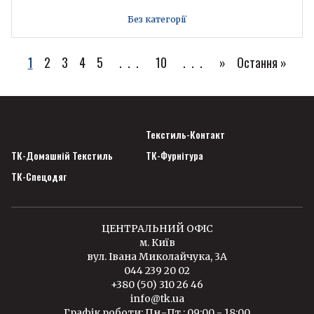
Без категорії
1
2
3
4
5
...
10
...
»
Остання »
Текстиль-Контакт
ТК-Домашній Текстиль
ТК-Фурнітура
ТК-Спецодяг
ЦЕНТРАЛЬНИЙ ОФІС
м. Київ
вул. Івана Миколайчука, 3А
044 239 20 02
+380 (50) 310 26 46
info@tk.ua
Графік роботи: Пн.-Пт.: 09:00 - 18:00