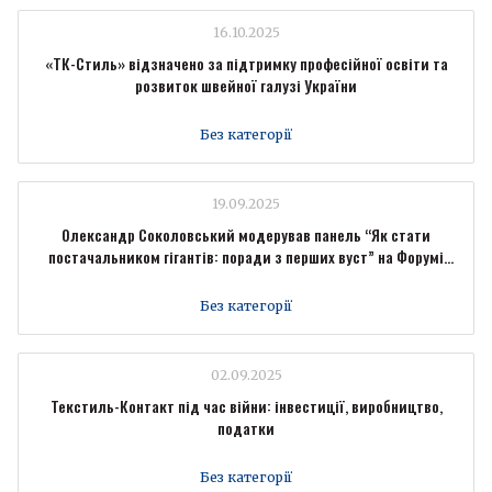
16.10.2025
«ТК-Стиль» відзначено за підтримку професійної освіти та
розвиток швейної галузі України
Без категорії
19.09.2025
Олександр Соколовський модерував панель “Як стати
постачальником гігантів: поради з перших вуст” на Форумі
промисловців Forbes Ukraine
Без категорії
02.09.2025
Текстиль-Контакт під час війни: інвестиції, виробництво,
податки
Без категорії