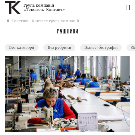
Група компаній
«Текстиль-Контакт»
Текстиль-Контакт група компаній
РУШНИКИ
Без категорії
Без рубрики
Бізнес-біографія
ЗМ