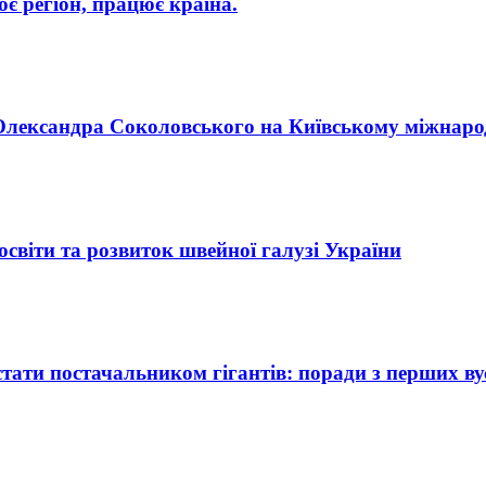
 регіон, працює країна.
п Олександра Соколовського на Київському міжнар
освіти та розвиток швейної галузі України
ати постачальником гігантів: поради з перших ву