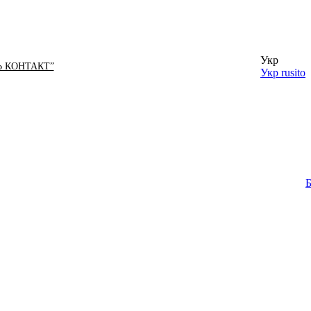
Укр
Ь КОНТАКТ”
Укр
rusito
Б