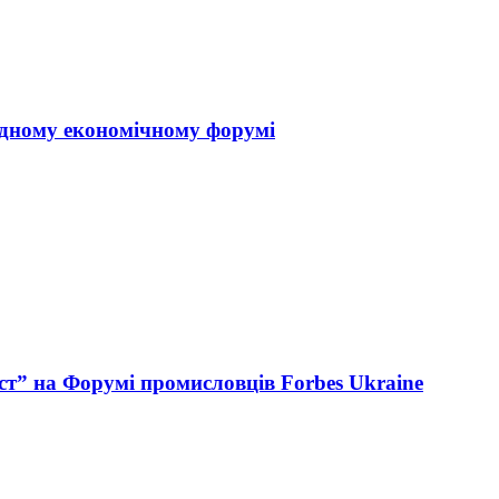
одному економічному форумі
ст” на Форумі промисловців Forbes Ukraine