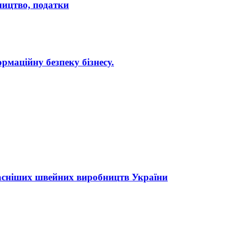
бництво, податки
рмаційну безпеку бізнесу.
асніших швейних виробництв України