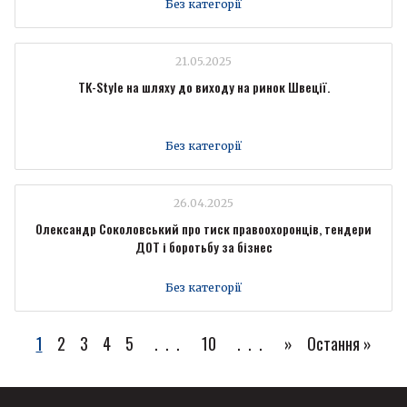
Без категорії
21.05.2025
TK-Style на шляху до виходу на ринок Швеції.
Без категорії
26.04.2025
Олександр Соколовський про тиск правоохоронців, тендери
ДОТ і боротьбу за бізнес
Без категорії
1
2
3
4
5
...
10
...
»
Остання »