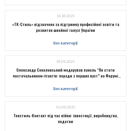
16.10.2025
«ТК-Стиль» відзначено за підтримку професійної освіти та
розвиток швейної галузі України
Без категорії
19.09.2025
Олександр Соколовський модерував панель “Як стати
постачальником гігантів: поради з перших вуст” на Форумі
промисловців Forbes Ukraine
Без категорії
02.09.2025
Текстиль-Контакт під час війни: інвестиції, виробництво,
податки