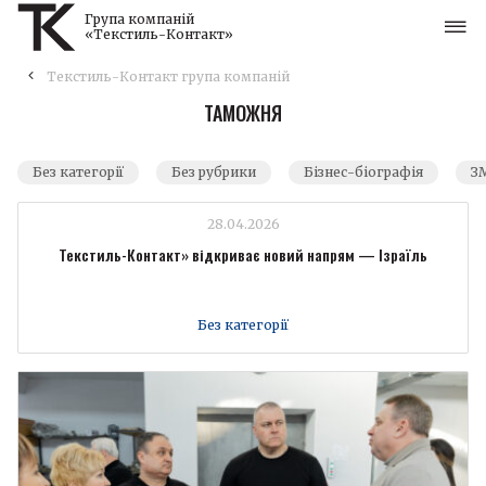
Група компаній
«Текстиль-Контакт»
Текстиль-Контакт група компаній
ТАМОЖНЯ
Без категорії
Без рубрики
Бізнес-біографія
ЗМ
28.04.2026
Текстиль-Контакт» відкриває новий напрям — Ізраїль
Без категорії