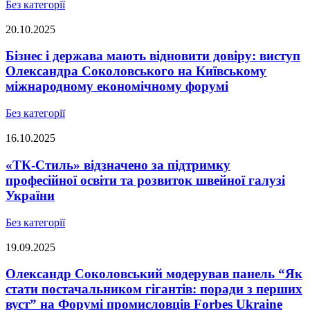
Без категорії
20.10.2025
Бізнес і держава мають відновити довіру: виступ
Олександра Соколовського на Київському
міжнародному економічному форумі
Без категорії
16.10.2025
«ТК-Стиль» відзначено за підтримку
професійної освіти та розвиток швейної галузі
України
Без категорії
19.09.2025
Олександр Соколовський модерував панель “Як
стати постачальником гігантів: поради з перших
вуст” на Форумі промисловців Forbes Ukraine