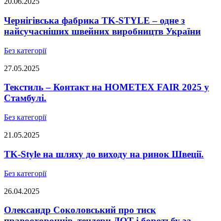
20.06.2025
Чернігівська фабрика TK-STYLE – одне з
найсучасніших швейних виробництв України
Без категорії
27.05.2025
Текстиль – Контакт на HOMETEX FAIR 2025 у
Стамбулі.
Без категорії
21.05.2025
TK-Style на шляху до виходу на ринок Швеції.
Без категорії
26.04.2025
Олександр Соколовський про тиск
правоохоронців, тендери ДОТ і боротьбу за